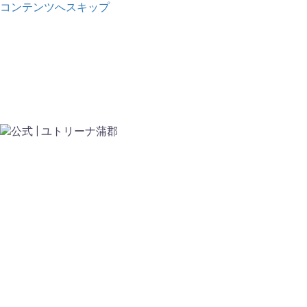
コンテンツへスキップ
公式 | ユトリーナ蒲郡
地域の健"幸"スポット