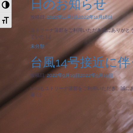
日のお知らせ
Toggle High Contrast
投稿日:
2022年11月1日
2022年11月18日
Toggle Font size
ユトリーナ蒲郡をご利用いただき誠にありがと
ていた […]
未分類
台風14号接近に
投稿日:
2022年9月19日
2022年9月19日
いつもユトリーナ蒲郡をご利用いただき、誠にあ
暴 […]