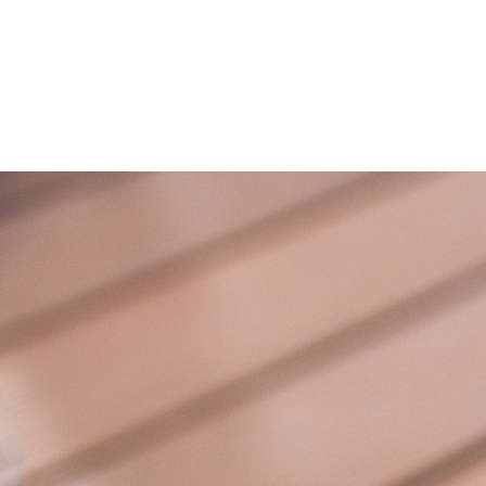
コンテンツへスキップ
公式 | ユトリーナ蒲郡
地域の健"幸"スポット