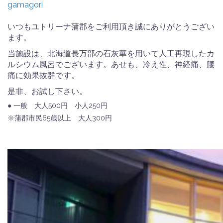
gamagori
いつもユトリーナ蒲郡をご利用頂き誠にありがとうござい
ます。
当施設は、北海道長万部の石灰華を用いて人工再現したカ
ルシウム風呂でございます。あせも、冷え性、神経痛、腰
痛に効果抜群です。
是非、お試し下さい。
● 一般 大人500円 小人250円
※蒲郡市民65歳以上 大人300円